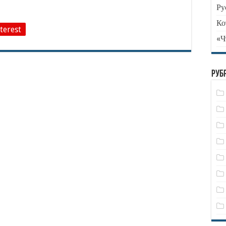
Ру
Ко
terest
«Ч
Руб