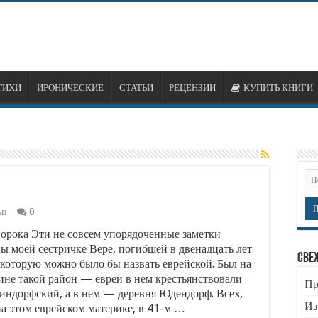
ТИХИ
ИРОНИЧЕСКИЕ
СТАТЬИ
РЕЦЕНЗИИ
КУПИТЬ КНИГИ
ьи
0
орока Эти не совсем упорядоченные заметки
ы моей сестричке Вере, погибшей в двенадцать лет
Све
, которую можно было бы назвать еврейской. Был на
не такой район — евреи в нем крестьянствовали
Пр
ндорфский, а в нем — деревня Юдендорф. Всех,
Из
на этом еврейском материке, в 41-м …