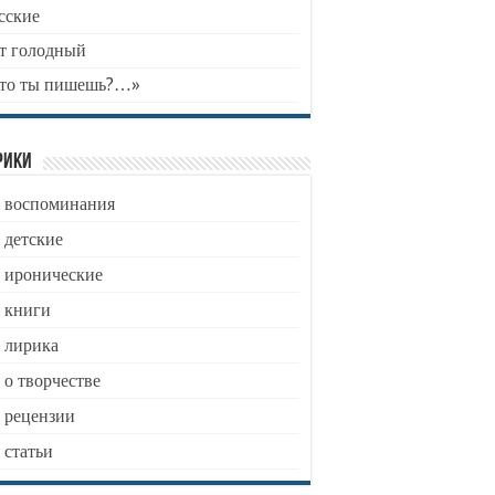
сские
т голодный
то ты пишешь?…»
рики
воспоминания
детские
иронические
книги
лирика
о творчестве
рецензии
статьи