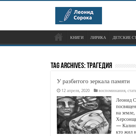
КНИГИ
ЛИРИКА
ДЕТСКИЕ С
Tag Archives:
трагедия
У разбитого зеркала памяти
12 апреля, 2020
воспоминания
,
стат
Леонид С
посвящен
на земле
Херсонщи
— Калини
кто жил 